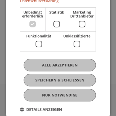
Datenschutzerklärung.
10.00 Uhr Begrüssung
Unbedingt
Statistik
Marketing
10.05 Uhr
Programmpräsentation
| mit
erforderlich
Drittanbieter
Tobias Fitz, MSc, Studiengangsmanager
10.30 Uhr
Vorlesungsbesuch
(Details folgen)
12.00 Uhr Kurze
Campus Tour
Funktionalität
Unklassifizierte
12.10 Uhr Meet our
Student Ambassadors
12.30 Uhr
Fragerunde
13.00 Uhr Verabschiedung
Jetzt anmelden
ALLE AKZEPTIEREN
SPEICHERN & SCHLIESSEN
NUR NOTWENDIGE
Universität Liechtenstein
Fürst-Franz-Josef-Strasse
DETAILS ANZEIGEN
9490 Vaduz