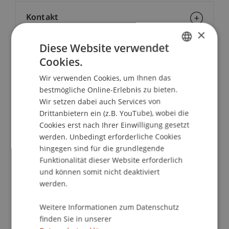
Kontakt
×
Diese Website verwendet
Cookies.
School/Professur:
GERMAN
Wir verwenden Cookies, um Ihnen das
Kommunikation und Marketing
ENGLISH
bestmögliche Online-Erlebnis zu bieten.
Mit unserem Master Taster Day nimmt dich unser
Wir setzen dabei auch Services von
Team mit an spannende Orte auf dem Campus
Drittanbietern ein (z.B. YouTube), wobei die
Cookies erst nach Ihrer Einwilligung gesetzt
und bietet dir Einblicke in die Universität
werden. Unbedingt erforderliche Cookies
Liechtenstein sowie den Masterstudiengang
hingegen sind für die grundlegende
Entrepreneurship und Management.
Funktionalität dieser Website erforderlich
In Vorlesungen und Pitches im Start-up Lab lernst
und können somit nicht deaktiviert
du die praktische Seite des Studiums kennen.
werden.
Mit dem Online Master Taster Day kompakt von
zu Hause aus.
Weitere Informationen zum Datenschutz
finden Sie in unserer
PROGRAMM