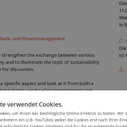
Die
11.
Web
In 
e, Bank- und Finanzmanagement
Die
o strengthen the exchange between various
ist
y and to illuminate the topic of sustainability
 for discussion.
a specific aspect and look at it from both a
 These topics can be of macroeconomic and
aspects, shed light on the integrability of ESG
K
te verwendet Cookies.
hes, discuss the data basis of existing ESG ratings
 interfaces of ESG and impact investing,
kies, um Ihnen das bestmögliche Online-Erlebnis zu bieten. Wir 
Dr.
evelopment Goals (SDGs). The overall aim is to
anbietern ein (z.B. YouTube), wobei die Cookies erst nach Ihrer Ein
 erforderliche Cookies hingegen sind für die grundlegende Funkti
ons and challenges of investors, the private sector