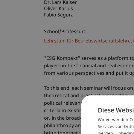
Dr. Lars Kaiser
Oliver Karius
Fabio Segura
School/Professur:
Lehrstuhl für Betriebswirtschaftslehr
"ESG Kompakt" serves as a platform t
players in the financial and real econom
from various perspectives and put it up
To this end, each seminar will focus on 
theoretical and practical perspective.
political relevance, include regulatory 
Diese Websi
criteria in existing investment approac
or, in the broader context, examine the
Wir verwenden Coo
philanthropy and the UN Sustainable D
Services von Dritt
werden. Unbedingt
bring together the interests, expectati