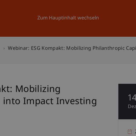
Forschung
Universität
Aktuelles
Zum Hauptinhalt wechseln
n
Webinar: ESG Kompakt: Mobilizing Philanthropic Capit
t: Mobilizing
1
l into Impact Investing
De