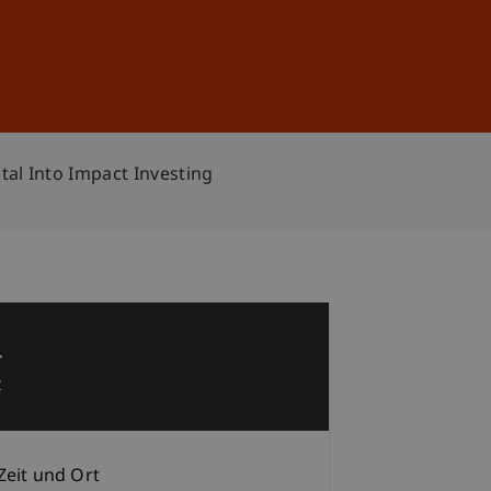
Anmelden
DE
EN
al Into Impact Investing
4
z
Zeit und Ort