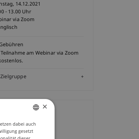
nstag, 14.12.2021
00 - 13.00 Uhr
inar via Zoom
Englisch
Gebühren
 Teilnahme am Webinar via Zoom
 kostenlos.
Zielgruppe
×
ontakt
setzen dabei auch
GERMAN
 Lars Kaiser
willigung gesetzt
ENGLISH
onalität dieser