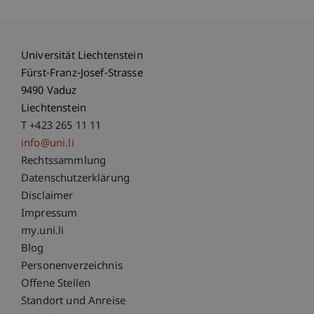
Universität Liechtenstein
Fürst-Franz-Josef-Strasse
9490 Vaduz
Liechtenstein
T +423 265 11 11
info@uni.li
Fußzeile Rechtliche Hinweise
Rechtssammlung
Datenschutzerklärung
Disclaimer
Impressum
Fußzeile Subdomain-Verzeichnis
my.uni.li
Blog
Personenverzeichnis
Offene Stellen
Standort und Anreise