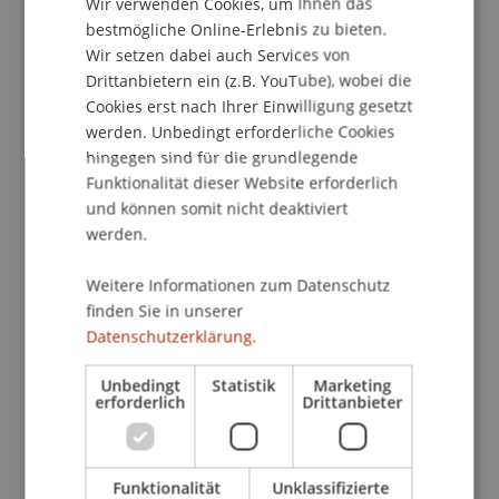
Wir verwenden Cookies, um Ihnen das
ENGLISH
Rechtsrahmen unterscheidet sich stark nach Art
bestmögliche Online-Erlebnis zu bieten.
der Veranlagung und Strukturierung des Fonds
Wir setzen dabei auch Services von
oder seines Managements. Das Fondsrecht
Drittanbietern ein (z.B. YouTube), wobei die
Cookies erst nach Ihrer Einwilligung gesetzt
umfasst mit UCITSG und AIFM-G Regelungen, die
werden. Unbedingt erforderliche Cookies
wesentlich vom europäischen Gesetzgeber
hingegen sind für die grundlegende
determiniert wurden; hinzu treten nationale
Funktionalität dieser Website erforderlich
Sonderregelungen in Gestalt des IUG und weitere
und können somit nicht deaktiviert
europäische Besonderheiten im Kontext von
werden.
Geldmarktfonds, EuVECA, EuSED, ELTIF sowie
Pensionsfonds. Dieser vielschichtige
Weitere Informationen zum Datenschutz
Regelungsbereich führt in der Rechtsberatung
finden Sie in unserer
für Finanzintermediäre zu diffizilen
Datenschutzerklärung.
Abgrenzungsfragen. Desweiteren gilt es «neue»
Formen kollektiver Investments, etwa in Form
Unbedingt
Statistik
Marketing
erforderlich
Drittanbieter
sogenannter «Kryptofonds», vor einem
vermeintlich diffusen Rechtsrahmen zu
beurteilen.
Funktionalität
Unklassifizierte