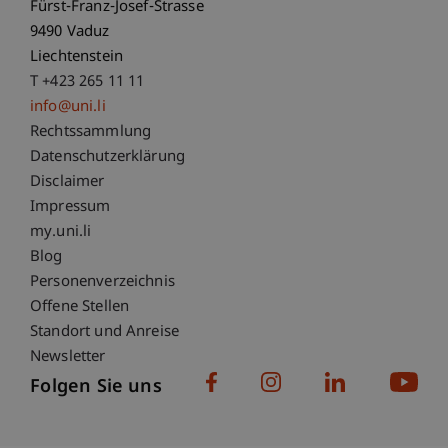
Fürst-Franz-Josef-Strasse
9490 Vaduz
Liechtenstein
T +423 265 11 11
info@uni.li
Fußzeile Rechtliche Hinweise
Rechtssammlung
Datenschutzerklärung
Disclaimer
Impressum
Fußzeile Subdomain-Verzeichnis
my.uni.li
Blog
Personenverzeichnis
Offene Stellen
Standort und Anreise
Newsletter
Folgen Sie uns