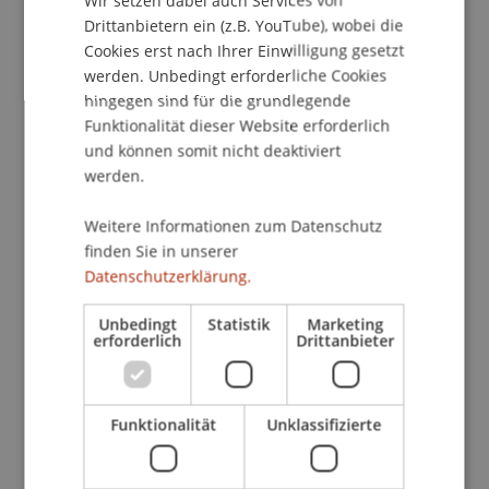
zum Guten nehmen wird. Die Frage nach der
Drittanbietern ein (z.B. YouTube), wobei die
Cookies erst nach Ihrer Einwilligung gesetzt
Verantwortung ist in sozialen Systemen meist
werden. Unbedingt erforderliche Cookies
eine diffuse: Die Interaktionsketten sind
hingegen sind für die grundlegende
unübersichtlich; die Verantwortung ist ungeklärt.
Funktionalität dieser Website erforderlich
Das Individuum sieht sich entsprechend wenig
und können somit nicht deaktiviert
überraschend nicht in der Pflicht, seinen Beitrag
werden.
zur Krise und zu deren Entschärfung zu
überdenken. Was bedeutet dies für den
Weitere Informationen zum Datenschutz
modernen Menschen, der scheinbar in einer Zeit
finden Sie in unserer
der Krisen lebt?
Datenschutzerklärung.
Unbedingt
Statistik
Marketing
Barbara Bleisch, Dr. phil., hat in Zürich, Basel und
erforderlich
Drittanbieter
Tübingen Philosophie, Germanistik und
Religionswissenschaften studiert und am Ethik-
Zentrum der Universität Zürich promoviert. Seit
Funktionalität
Unklassifizierte
2010 moderiert sie die „Sternstunde Philosophie“
beim Schweizer Radio