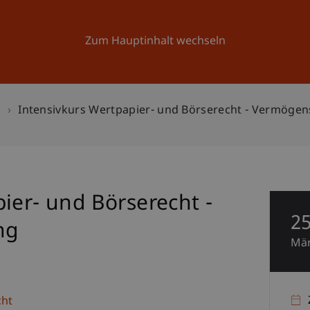
Forschung
Universität
Aktuelles
Zum Hauptinhalt wechseln
n
Intensivkurs Wertpapier- und Börserecht - Vermöge
ier- und Börserecht -
2
ng
Mä
cht