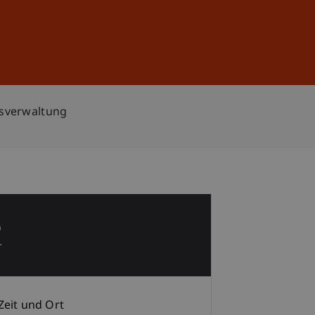
Anmelden
DE
EN
nsverwaltung
5
r
Zeit und Ort