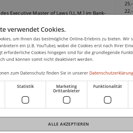
25.
22.
 des Executive Master of Laws (LL.M.) im Bank-
(je
 Schwerpunktsetzung im Bereich der
te verwendet Cookies.
fend Wertpapierfirmen und deren
Die
ale Fragen des EWR-Prospekt- und des EWR-
kies, um Ihnen das bestmögliche Online-Erlebnis zu bieten. Wir 
vir
gungspflichten) diskutiert.
anbietern ein (z.B. YouTube), wobei die Cookies erst nach Ihrer Ein
 erforderliche Cookies hingegen sind für die grundlegende Funkti
chtlichen Themenfelder der
ich und können somit nicht deaktiviert werden.
der MiFID II, im BankG und im VVG) behandelt
CHF
Geschäftsmodelle der Vermögensverwaltung im
onen zum Datenschutz finden Sie in unserer
Datenschutzerklärung
Onl
eiz sowie im Bereich der Produktregulierung (etwa
Tei
Statistik
Marketing
Funktionalität
rivatkontrakten) analysiert. Ergänzend
Anw
Drittanbieter
opäischen Initiativen im Bereich
 des Kurses in der Lage, die wesentlichen
ALLE AKZEPTIEREN
htsrechts, des EWR-Prospektregimes und des
orten sowie zielgerichtete, wissenschaftlich