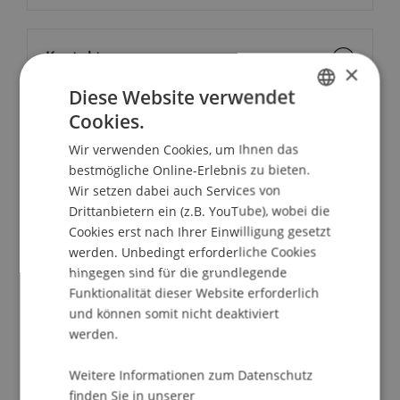
Kontakt
×
Diese Website verwendet
Cookies.
GERMAN
School/Professur:
Wir verwenden Cookies, um Ihnen das
ENGLISH
Institut für Entrepreneurship
bestmögliche Online-Erlebnis zu bieten.
Wir setzen dabei auch Services von
Informationsveranstaltung zum
Drittanbietern ein (z.B. YouTube), wobei die
berufsbegleitenden, deutschsprachigen
Cookies erst nach Ihrer Einwilligung gesetzt
Studiengang des Master of Business
werden. Unbedingt erforderliche Cookies
Administration in Technologie & Innovation:
hingegen sind für die grundlegende
Funktionalität dieser Website erforderlich
Ort: Online Webinar
und können somit nicht deaktiviert
werden.
Programm:
Weitere Informationen zum Datenschutz
Vorstellung des Studienganges MBA in
finden Sie in unserer