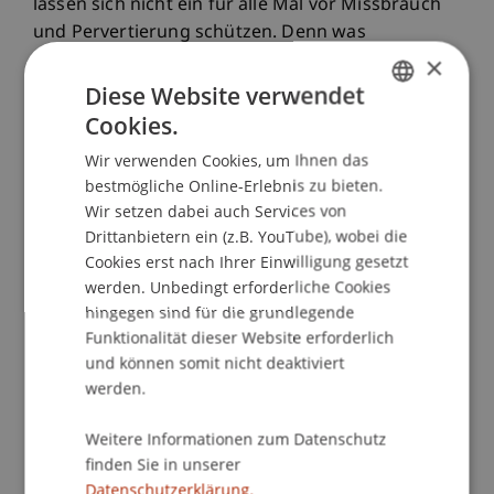
lassen sich nicht ein für alle Mal vor Missbrauch
und Pervertierung schützen. Denn was
Demokratie ist oder sein soll, entscheidet sich
×
jeweils in ihrem Vollzug. Eine derartige, sich
Diese Website verwendet
selbst immer aufs Neue erschaffende und auf
Cookies.
GERMAN
Öffentlichkeit angewiesene Form ist anfällig für
Wir verwenden Cookies, um Ihnen das
ENGLISH
Störungen und Interferenzen. Das vom zweiten
bestmögliche Online-Erlebnis zu bieten.
Präsidenten der USA, John Adams, 1780
Wir setzen dabei auch Services von
formulierte Ideal von "a government of laws and
Drittanbietern ein (z.B. YouTube), wobei die
not of men" wird 240 Jahre später durch die
Cookies erst nach Ihrer Einwilligung gesetzt
Weigerung Präsident Trumps, das Verdikt der
werden. Unbedingt erforderliche Cookies
amerikanischen Stimmbürger und die Tradition
hingegen sind für die grundlegende
des friedlichen Machtwechsels zu akzeptieren,
Funktionalität dieser Website erforderlich
und können somit nicht deaktiviert
auf eine harte Probe gestellt. Auch wenn die
werden.
Institutionen und das Recht des Staates die
Oberhand behalten, lässt sich der angerichtete
Weitere Informationen zum Datenschutz
Schaden kaum ermessen. Ohnehin handelt es
finden Sie in unserer
sich nicht um einen Einzelfall. Tabubrüche und
Datenschutzerklärung.