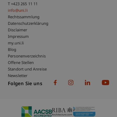
T +423 265 11 11
info@uni.li
Fußzeile Rechtliche Hinweise
Rechtssammlung
Datenschutzerklärung
Disclaimer
Impressum
Fußzeile Subdomain-Verzeichnis
my.uni.li
Blog
Personenverzeichnis
Offene Stellen
Standort und Anreise
Newsletter
Folgen Sie uns