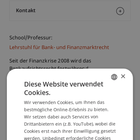
Kontakt
School/Professur:
Lehrstuhl für Bank- und Finanzmarktrecht
Seit der Finanzkrise 2008 wird das
Bankaufsichtsrecht fortwährend
×
weiterentwickelt. Der seither weitgehend
Diese Website verwendet
geänderte geltende Rechtsrahmen konfrontiert
Cookies.
sowohl Aufsichtsbehörden als auch Banken mit
GERMAN
neuen Anforderungen und regulatorischen
Wir verwenden Cookies, um Ihnen das
ENGLISH
Herausforderungen.
bestmögliche Online-Erlebnis zu bieten.
Wir setzen dabei auch Services von
Im Rahmen des Intensivkurses, der gleichzeitig
Drittanbietern ein (z.B. YouTube), wobei die
Cookies erst nach Ihrer Einwilligung gesetzt
das Modul 2 des Executive Master of Laws (LL.M.)
werden. Unbedingt erforderliche Cookies
im Bank- und Finanzmarktrecht darstellt, widmen