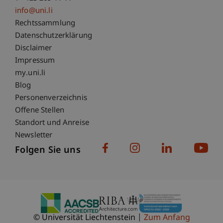
info@uni.li
Fußzeile Rechtliche Hinweise
Rechtssammlung
Datenschutzerklärung
Disclaimer
Impressum
Fußzeile Subdomain-Verzeichnis
my.uni.li
Blog
Personenverzeichnis
Offene Stellen
Standort und Anreise
Newsletter
Folgen Sie uns
© Universität Liechtenstein
Zum Anfang