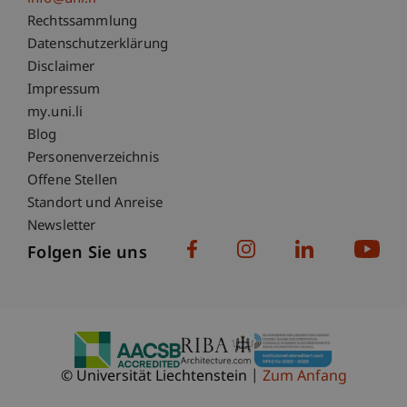
Fußzeile Rechtliche Hinweise
Rechtssammlung
Datenschutzerklärung
Disclaimer
Impressum
Fußzeile Subdomain-Verzeichnis
my.uni.li
Blog
Personenverzeichnis
Offene Stellen
Standort und Anreise
Newsletter
Folgen Sie uns
© Universität Liechtenstein
Zum Anfang