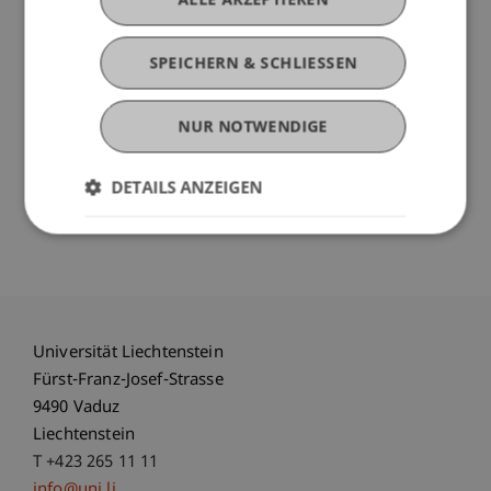
zur Teilnehmerin an der Demokratie werden. Sein
Buch schafft Übersicht – und Zuversicht.
SPEICHERN & SCHLIESSEN
Roger de Weck, geboren 1953, ist ein Schweizer
NUR NOTWENDIGE
Publizist und Ökonom. Von 1997 bis 2001 war er
Chefredakteur der Wochenzeitung Die Zeit, von
2011 bis 2017 Generaldirektor der
DETAILS ANZEIGEN
Schweizerischen Radio- und Fernsehgesellschaft.
Universität Liechtenstein
Fürst-Franz-Josef-Strasse
9490 Vaduz
Liechtenstein
T +423 265 11 11
info@uni.li