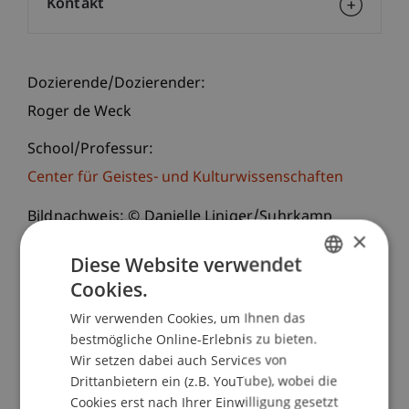
Kontakt
Dozierende/Dozierender:
Roger de Weck
School/Professur:
Center für Geistes- und Kulturwissenschaften
Bildnachweis: © Danielle Liniger/Suhrkamp
×
Verlag
Diese Website verwendet
Cookies.
Liberale Demokratie macht unfrei, Grüne legen
GERMAN
Waldbrände, Feministinnen sind totalitär, Reiche
Wir verwenden Cookies, um Ihnen das
ENGLISH
werden diskriminiert – das ist die verkehrte Welt
bestmögliche Online-Erlebnis zu bieten.
der rechten Propaganda. Und während wir hitzig
Wir setzen dabei auch Services von
über solche Verdrehungen diskutieren, mutiert
Drittanbietern ein (z.B. YouTube), wobei die
die Markt- zur Machtwirtschaft: Big Data und Big
Cookies erst nach Ihrer Einwilligung gesetzt