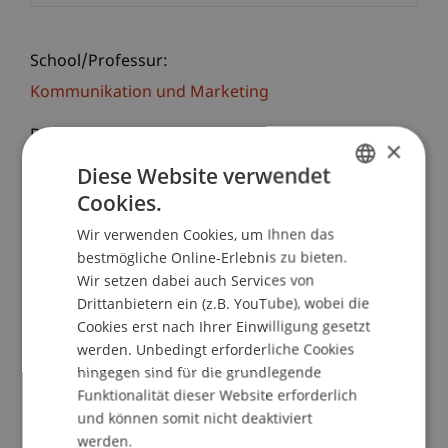
School/Professur:
Kommunikation und Marketing
Die next-step Infotage finden auch in diesem Jahr
×
wie gewohnt statt. Am 25. und 26. September
Diese Website verwendet
können alle Interessierten, ob Schüler,
Cookies.
GERMAN
Maturanden, Eltern oder Lehrer, sich ein Bild von
Wir verwenden Cookies, um Ihnen das
den verschiedensten Bildungswegen machen und
ENGLISH
bestmögliche Online-Erlebnis zu bieten.
wertvolle Informationen in den Gesprächen mit
Wir setzen dabei auch Services von
Hochschulen und Unternehmen sammeln.
Drittanbietern ein (z.B. YouTube), wobei die
Cookies erst nach Ihrer Einwilligung gesetzt
Wir von der Universität Liechtenstein sind auch
werden. Unbedingt erforderliche Cookies
dabei!
Im Gespräch mit uns kannst du dich über
hingegen sind für die grundlegende
unsere Bachelor-Programme in
Funktionalität dieser Website erforderlich
Betriebswirtschaftslehre und Architektur
und können somit nicht deaktiviert
informieren.
werden.