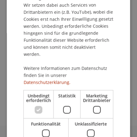
Wir setzen dabei auch Services von
Drittanbietern ein (z.B. YouTube), wobei die
Dozierende/Dozierender:
Cookies erst nach Ihrer Einwilligung gesetzt
werden. Unbedingt erforderliche Cookies
Bmstr. Mag. arch. Cornelia Faisst-Mätzler
hingegen sind für die grundlegende
Funktionalität dieser Website erforderlich
School/Professur:
und können somit nicht deaktiviert
Kommunikation und Marketing
werden.
Erfahre in unserem Webinar alles Wissenswerte
Weitere Informationen zum Datenschutz
über den Bachelorstudiengang Architektur und
finden Sie in unserer
erhalte Antworten auf deine Fragen im Chat.
Datenschutzerklärung.
Registriere dich bitte auf dieser Seite:
Unbedingt
Statistik
Marketing
erforderlich
Drittanbieter
Zur Anmeldung
Funktionalität
Unklassifizierte