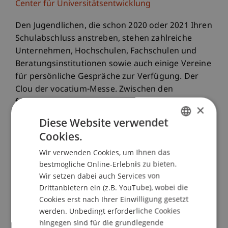
Center für Universitätsentwicklung
Den Jugendlichen, die schon 2020 oder 2021 Ihren
Schulabschluss anstreben, stehen zahlreiche
Unternehmen, Hochschulen, Fachschulen und
Beratungsinstitutionen sowie auch einige Vereine
für persönliche Gespräche zur Verfügung. Der
Clou der vocatium-Messe. Zwischen den
freiwilligen SchülerInnen und den Ausstellern
×
arrangiert das IfT-Team verbindliche, für beide
Diese Website verwendet
Seiten besonders ergiebige Gesprächstermine.
Cookies.
GERMAN
Die gezielte Vorbereitung auf den Messebesuch
Wir verwenden Cookies, um Ihnen das
ist zentraler Baustein des Messekonzepts.
ENGLISH
bestmögliche Online-Erlebnis zu bieten.
Wir setzen dabei auch Services von
Wir von der Universität Liechtenstein sind auch
Drittanbietern ein (z.B. YouTube), wobei die
dabei! Im Gespräch mit uns kannst du dich über
Cookies erst nach Ihrer Einwilligung gesetzt
unsere Bachelor Programme in
werden. Unbedingt erforderliche Cookies
Betriebswirtschaftslehre und Architektur
hingegen sind für die grundlegende