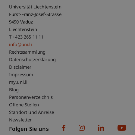
Universität Liechtenstein
Fürst-Franz-Josef-Strasse
9490 Vaduz
Liechtenstein
T +423 265 11 11
info@uni.li
Fußzeile Rechtliche Hinweise
Rechtssammlung
Datenschutzerklärung
Disclaimer
Impressum
Fußzeile Subdomain-Verzeichnis
my.uni.li
Blog
Personenverzeichnis
Offene Stellen
Standort und Anreise
Newsletter
Folgen Sie uns