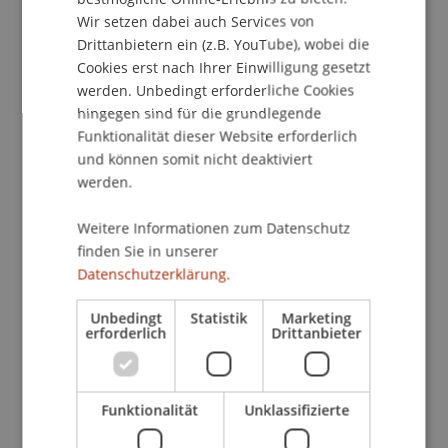
finance strategy for Europe / FinTech action plan"
Wir setzen dabei auch Services von
kundzutun.
Drittanbietern ein (z.B. YouTube), wobei die
Cookies erst nach Ihrer Einwilligung gesetzt
Der Vortrag geht auf die wesentlichen Inhalte des
werden. Unbedingt erforderliche Cookies
Konsultationspapiers ein und würdigt
hingegen sind für die grundlegende
Funktionalität dieser Website erforderlich
ausgewählte Themen aus finanzmarktrechtlicher
und können somit nicht deaktiviert
Perspektive. Gerne möchten wir Sie darauf
werden.
aufmerksam machen, dass "neue Technologien"
ebenfalls im LL.M. für Bank- und
Weitere Informationen zum Datenschutz
Finanzmarktrecht behandelt werden.
finden Sie in unserer
Datenschutzerklärung.
Wir freuen uns, dass wir mit Dr. Thomas Stern,
MBA, einen erfahrenen Referenten gewinnen
Unbedingt
Statistik
Marketing
erforderlich
Drittanbieter
konnten, der in seinem 40-minütigen Vortrag auf
das aktuelle Konsultationspapier der
Europäischen Kommission zur Digitalstrategie
Funktionalität
Unklassifizierte
(FinTech Action Plan) eingeht. Im Anschluss steht
Dr. Stern für Fragen zur Verfügung, die Sie über