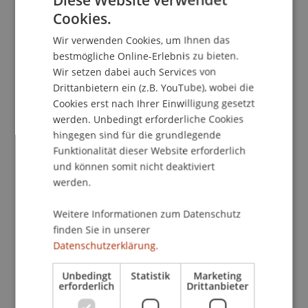
Cookies.
GERMAN
Wir verwenden Cookies, um Ihnen das
Dozierende/Dozierender:
ENGLISH
bestmögliche Online-Erlebnis zu bieten.
Dipl. Ing. (FH) Patrick
Krause
MA
Wir setzen dabei auch Services von
Drittanbietern ein (z.B. YouTube), wobei die
School/Professur:
Cookies erst nach Ihrer Einwilligung gesetzt
Kommunikation und Marketing
werden. Unbedingt erforderliche Cookies
hingegen sind für die grundlegende
Erfahren Sie in unserem Webinar alles, was Sie
Funktionalität dieser Website erforderlich
über den Master Finance wissen müssen, und
und können somit nicht deaktiviert
erhalten Sie im Chat Antworten auf Ihre Fragen.
werden.
Bitte registrieren Sie sich auf dieser Seite:
Weitere Informationen zum Datenschutz
Anmeldung
finden Sie in unserer
Datenschutzerklärung.
Nach der Registrierung erhalten Sie eine
Unbedingt
Statistik
Marketing
Bestätigungs-E-Mail mit Informationen zu Ihrer
erforderlich
Drittanbieter
Teilnahme am Webinar und Ihrem persönlichen