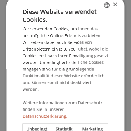
Kontakt
×
Diese Website verwendet
Cookies.
GERMAN
Dozierende/Dozierender:
Wir verwenden Cookies, um Ihnen das
ENGLISH
bestmögliche Online-Erlebnis zu bieten.
Dr. Bernd Schenk
Wir setzen dabei auch Services von
School/Professur:
Drittanbietern ein (z.B. YouTube), wobei die
Cookies erst nach Ihrer Einwilligung gesetzt
Kommunikation und Marketing
werden. Unbedingt erforderliche Cookies
hingegen sind für die grundlegende
Erfahre in unserem Webinar alles Wissenswerte
Funktionalität dieser Website erforderlich
über den Bachelorstudiengang
und können somit nicht deaktiviert
Betriebswirtschaftslehre und erhalte Antworten
werden.
auf deine Fragen im Chat.
Weitere Informationen zum Datenschutz
Registriere dich bitte auf dieser Seite:
finden Sie in unserer
Zur Anmeldung
Datenschutzerklärung.
Nach der Registrierung erhältst Du eine
Unbedingt
Statistik
Marketing