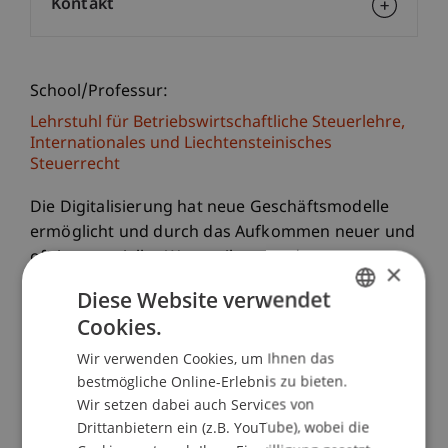
Kontakt
School/Professur:
Lehrstuhl für Betriebswirtschaftliche Steuerlehre,
Internationales und Liechtensteinisches
Steuerrecht
Die Digitalisierung hat neue Geschäftsmodelle
ermöglicht und durch das Aufkommen neuer und
oft immaterieller Werttreiber wurden ganze
×
Sektoren revolutioniert. Im Hinblick auf diese
Diese Website verwendet
Entwicklungen stellt sich die Frage, ob die
Cookies.
GERMAN
internationalen Einkommenssteuerregeln, die vor
mehr als einem Jahrhundert entwickelt wurden,
Wir verwenden Cookies, um Ihnen das
ENGLISH
bestmögliche Online-Erlebnis zu bieten.
weiterhin zweckmässig sind.
Wir setzen dabei auch Services von
Drittanbietern ein (z.B. YouTube), wobei die
Die Konferenz widmet sich den steuerlichen