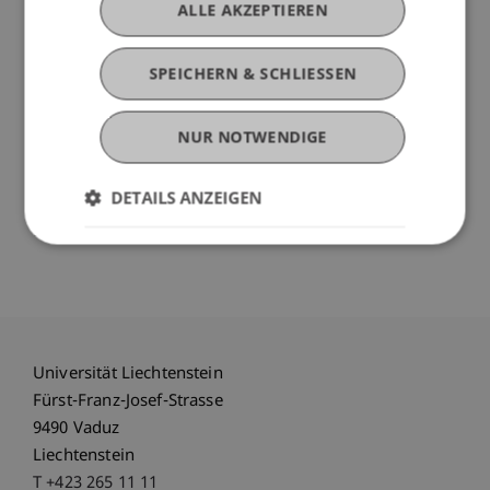
ALLE AKZEPTIEREN
Eigenkapitalzinsabzug auf die Risikobereitschaft
von Unternehmen auswirkt. Jun.-Prof. Dr. Inga
Hardeck zeigt auf, wie verschiedene
SPEICHERN & SCHLIESSEN
Interessensgruppen beim BEPS-Projekt lobbyiert
haben.
NUR NOTWENDIGE
Bitte melden Sie sich bis Samstag, 15. Februar
DETAILS ANZEIGEN
2020, per E-Mail bei
nicolas.baumann@uni.li
an.
Die Konferenzsprache ist Englisch.
Universität Liechtenstein
Fürst-Franz-Josef-Strasse
9490 Vaduz
Liechtenstein
T +423 265 11 11