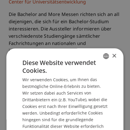
Center für Universitätsentwicklung
Die Bachelor and More Messen richten sich an all
diejenigen, die sich für ein Bachelor-Studium
interessieren. Die Aussteller informieren über
verschiedenste Studiengänge sämtlicher
Fachrichtungen an nationalen und
internationalen Hochschulen. Neben den
×
ausstellenden Hochschulen beantworten
Diese Website verwendet
Vorträge zu allen allgemeinen Themen rund ums
Cookies.
GERMAN
Studium.
Wir verwenden Cookies, um Ihnen das
ENGLISH
bestmögliche Online-Erlebnis zu bieten.
Wir von der Universität Liechtenstein sind auch
Wir setzen dabei auch Services von
dabei! Im Gespräch mit uns kannst du dich über
Drittanbietern ein (z.B. YouTube), wobei die
unsere Bachelor Programme in
Cookies erst nach Ihrer Einwilligung gesetzt
Betriebswirtschaftslehre und Architektur
werden. Unbedingt erforderliche Cookies
informieren.
hingegen sind für die grundlegende
Funktionalität dieser Website erforderlich