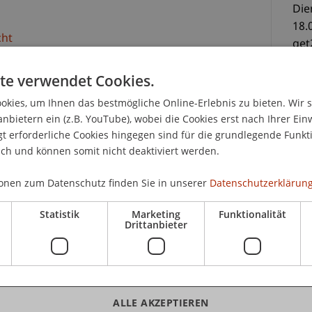
Die
18.
cht
get
te verwendet Cookies.
nt als Plattform des regionalen Fondsplatzes und
Uni
hemen der Fondsregulierung.
Hör
kies, um Ihnen das bestmögliche Online-Erlebnis zu bieten. Wir 
anbietern ein (z.B. YouTube), wobei die Cookies erst nach Ihrer Ein
 Austausch und Networking unter Fondsverwaltern,
 erforderliche Cookies hingegen sind für die grundlegende Funkti
gern, Rechtsanwälten, Treuhändern, Beratern,
ich und können somit nicht deaktiviert werden.
CHF
cht und Wissenschaft.
Ver
onen zum Datenschutz finden Sie in unserer
Datenschutzerklärung
EG) und das Finanzinstitutsgesetz (FINIG) wurden
Statistik
Marketing
Funktionalität
alt der Gesetze sind vor allem Verhaltensregeln,
Drittanbieter
n sind. Ab 1.1.2020 sind diese gesetzlichen
K
 Verordnungen in der Schweiz zu vollziehen.
 auch laufenden Aufsichtsverfahren bei der
n auch Informationspflichten, Prospekt- und
Mo
ALLE AKZEPTIEREN
unden sowie die Benennung einer Ombudsstelle