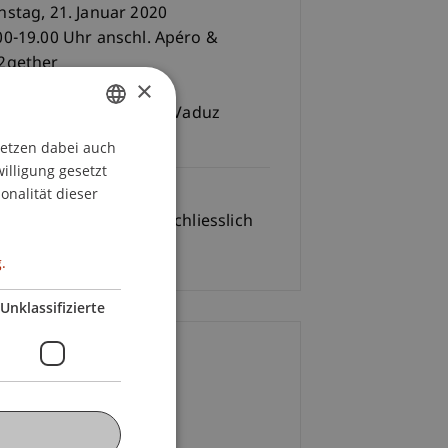
nstag, 21. Januar 2020
00-19.00 Uhr anschl. Apéro &
2gether
×
versität Liechtenstein, Vaduz
saal 6 (H6)
setzen dabei auch
GERMAN
willigung gesetzt
ENGLISH
onalität dieser
Gebühren
 100.- pro Person, einschliesslich
pflegung
.
Unklassifizierte
ontakt
nika Züger