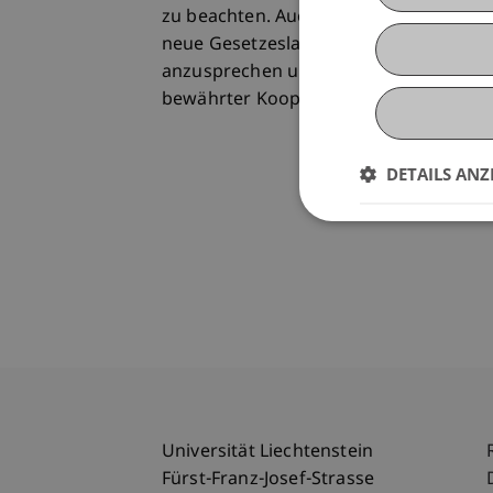
zu beachten. Auch dem Thema Pre-Mar
neue Gesetzeslage des wichtigen Ziel
anzusprechen und aus Praktikersicht zu
bewährter Kooperation mit dem Liecht
DETAILS ANZ
Universität Liechtenstein
Fürst-Franz-Josef-Strasse