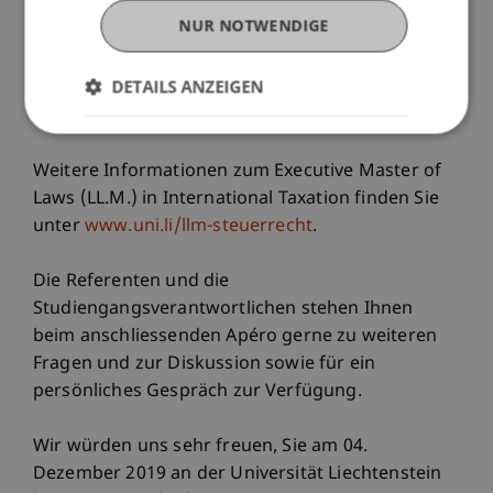
> Steuerverfahrens- und Steuerstrafrecht: LI, AT,
NUR NOTWENDIGE
CH, DE
> Studienreise nach Hong Kong und Singapur
DETAILS ANZEIGEN
> Fallstudien und Fallbeispiele zur Internationalen
Steuerplanung
Weitere Informationen zum Executive Master of
Laws (LL.M.) in International Taxation finden Sie
unter
www.uni.li/llm-steuerrecht
.
Die Referenten und die
Studiengangsverantwortlichen stehen Ihnen
beim anschliessenden Apéro gerne zu weiteren
Fragen und zur Diskussion sowie für ein
persönliches Gespräch zur Verfügung.
Wir würden uns sehr freuen, Sie am 04.
Dezember 2019 an der Universität Liechtenstein