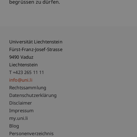
begrüssen zu dürfen.
Universität Liechtenstein
Fürst-Franz-Josef-Strasse
9490 Vaduz
Liechtenstein
T +423 265 11 11
info@uni.li
Fußzeile Rechtliche Hinweise
Rechtssammlung
Datenschutzerklärung
Disclaimer
Impressum
Fußzeile Subdomain-Verzeichnis
my.uni.li
Blog
Personenverzeichnis