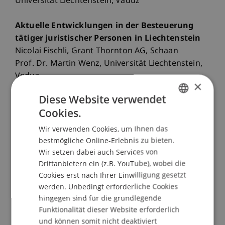
Universität Liechtenstein, Vaduz
Aktuelle Entwicklungen in der Besteuerung
tätiger juristischer Personen in Liechtenstein
Nicolai Fischli, Grant Thornton AG, Schaan
Prof. Dr. Martin Wenz, Universität Liechtenstein,
Vaduz
×
Diese Website verwendet
Informationen zum Studiengang Executive
Cookies.
Master of Laws (LL.M.) in International
GERMAN
Taxation 2020-2022
Wir verwenden Cookies, um Ihnen das
ENGLISH
Start September 2020
bestmögliche Online-Erlebnis zu bieten.
Wir setzen dabei auch Services von
Drittanbietern ein (z.B. YouTube), wobei die
Im September 2020 startet erneut der
Cookies erst nach Ihrer Einwilligung gesetzt
berufsbegleitende und praxisorientierte
werden. Unbedingt erforderliche Cookies
Studiengang Executive Master of Laws (LL.M.) in
hingegen sind für die grundlegende
International Taxation. Erfahren Sie Näheres über
Funktionalität dieser Website erforderlich
den 4-Länderansatz+: FL, AT, CH, DE sowie
und können somit nicht deaktiviert