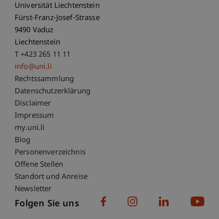
Universität Liechtenstein
Fürst-Franz-Josef-Strasse
9490 Vaduz
Liechtenstein
T +423 265 11 11
info@uni.li
Fußzeile Rechtliche Hinweise
Rechtssammlung
Datenschutzerklärung
Disclaimer
Impressum
Fußzeile Subdomain-Verzeichnis
my.uni.li
Blog
Personenverzeichnis
Offene Stellen
Standort und Anreise
Newsletter
Folgen Sie uns