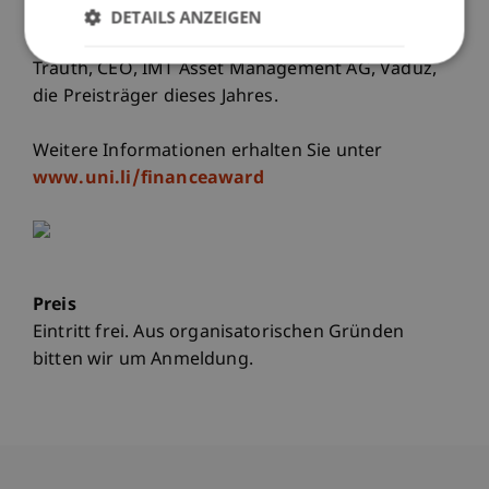
Würdigen Sie gemeinsam mit Edi Wögerer, CEO,
DETAILS ANZEIGEN
Bank Frick & Co. AG, Balzers, und Dr. Thomas
Trauth, CEO, IMT Asset Management AG, Vaduz,
die Preisträger dieses Jahres.
Weitere Informationen erhalten Sie unter
www.uni.li/financeaward
Preis
Eintritt frei. Aus organisatorischen Gründen
bitten wir um Anmeldung.