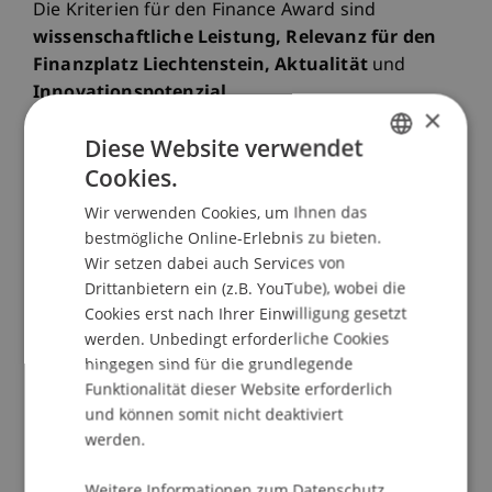
Die Kriterien für den Finance Award sind
wissenschaftliche Leistung, Relevanz für den
Finanzplatz Liechtenstein, Aktualität
und
Innovationspotenzial
.
×
Diese Website verwendet
Dieses Jahr reichten 13 Absolventinnen und
Cookies.
Absolventen des Bachelor-Studiengangs in
GERMAN
Betriebswirtschaftslehre und des Master-
Wir verwenden Cookies, um Ihnen das
ENGLISH
Studiengangs in Finance ihre Thesen ein. Hiervon
bestmögliche Online-Erlebnis zu bieten.
wurden sechs Arbeiten für den Finance Award
Wir setzen dabei auch Services von
Liechtenstein 2019 nominiert. Die Gewinner
Drittanbietern ein (z.B. YouTube), wobei die
werden anlässlich der Award Verleihung am 28.
Cookies erst nach Ihrer Einwilligung gesetzt
werden. Unbedingt erforderliche Cookies
November 2019 bekanntgegeben.
hingegen sind für die grundlegende
Funktionalität dieser Website erforderlich
Die Verleihung des Finance Award Liechtenstein
und können somit nicht deaktiviert
2019 startet am 28. November 2019 um 17.30 Uhr
werden.
und schliesst an den Karrieretag in Finance an,
welcher schon am Vormittag beginnt und als
Weitere Informationen zum Datenschutz