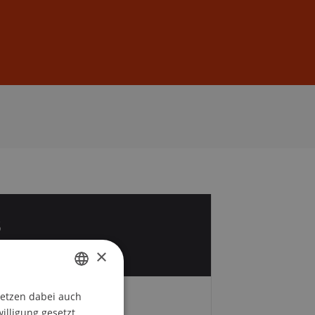
Anmelden
DE
EN
3
t
×
setzen dabei auch
GERMAN
Zeit und Ort
willigung gesetzt