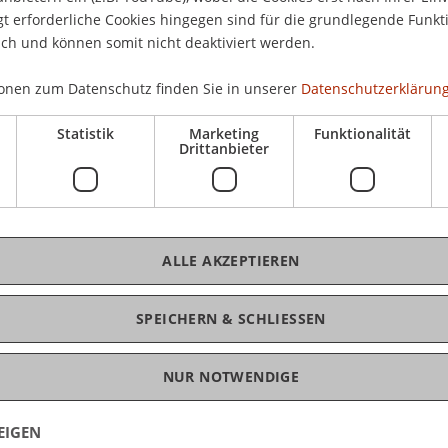
Mi,
 erforderliche Cookies hingegen sind für die grundlegende Funkti
renden
10:
ich und können somit nicht deaktiviert werden.
onen zum Datenschutz finden Sie in unserer
Datenschutzerklärung
Statistik
Marketing
Funktionalität
Drittanbieter
n!
ALLE AKZEPTIEREN
SPEICHERN & SCHLIESSEN
NUR NOTWENDIGE
EIGEN