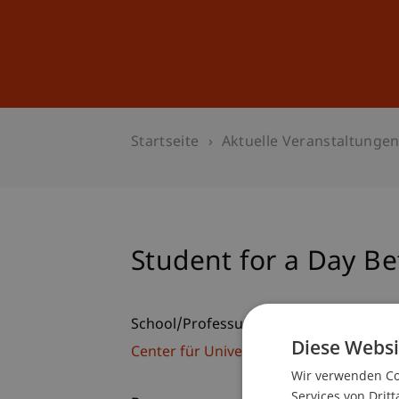
Studium
Weiterbildung
Startseite
Aktuelle Veranstaltunge
Student for a Day Be
School/Professur:
Diese Websi
Center für Universitätsentwicklung
Wir verwenden Coo
Services von Dritt