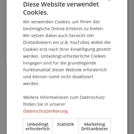
Kontakt
Diese Website verwendet
Cookies.
GERMAN
Wir verwenden Cookies, um Ihnen das
ENGLISH
School/Professur:
bestmögliche Online-Erlebnis zu bieten.
Wir setzen dabei auch Services von
Lehrstuhl für Gesellschafts-, Stiftungs- und
Drittanbietern ein (z.B. YouTube), wobei die
Trustrecht
Cookies erst nach Ihrer Einwilligung gesetzt
Die Inhalte des Intensivkurses bieten eine
werden. Unbedingt erforderliche Cookies
hingegen sind für die grundlegende
Schwerpunktsetzung im Bereich der
Funktionalität dieser Website erforderlich
Vermögensverwaltung, insbesondere betreffend
und können somit nicht deaktiviert
Wertpapierfirmen und deren Aufsichtsregime.
werden.
Zudem werden zentrale Fragen des EU-Prospekt-
und des EU-Börserechts (Marktmissbrauch;
Weitere Informationen zum Datenschutz
Offenlegungspflichten) diskutiert. Insbesondere
finden Sie in unserer
werden die zentralen rechtlichen Themenfelder
Datenschutzerklärung.
der Vermögensverwaltung (grundgelegt in der
MiFID II, im BankG und im VVG) behandelt und die
Unbedingt
Statistik
Marketing
erforderlich
Drittanbieter
verschiedenen wesentlichen Geschäftsmodelle