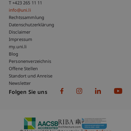
T +423 265 11 11
info@uni.li
Fußzeile Rechtliche Hinweise
Rechtssammlung
Datenschutzerklärung
Disclaimer
Impressum
Fußzeile Subdomain-Verzeichnis
my.uni.li
Blog
Personenverzeichnis
Offene Stellen
Standort und Anreise
Newsletter
Folgen Sie uns