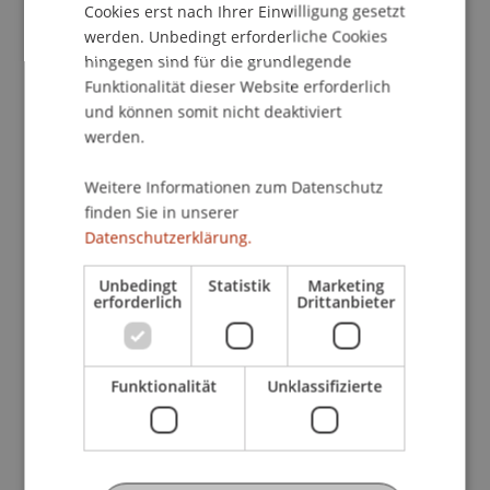
vielfältige Aufgaben zu übertragen: So hat der
Cookies erst nach Ihrer Einwilligung gesetzt
Datenschutzbeauftragte die Geschäftsleitung
werden. Unbedingt erforderliche Cookies
und Mitarbeitende bei der Einhaltung der
hingegen sind für die grundlegende
Datenschutz-Grundverordnung anzuleiten und zu
Funktionalität dieser Website erforderlich
unterstützen; er hat sie über ihre
und können somit nicht deaktiviert
datenschutzrechtlichen Pflichten zu belehren und
werden.
sie hinsichtlich eines gesetzeskonformen
Weitere Informationen zum Datenschutz
Verhaltens zu schulen. Gleichzeitig hat er die
finden Sie in unserer
Einhaltung der Verordnung im Unternehmen zu
Datenschutzerklärung.
überwachen und ist Anlaufstelle für die
Aufsichtsbehörde. Auf Anfrage berät der
Unbedingt
Statistik
Marketing
Datenschutzbeauftragte im Zusammenhang mit
erforderlich
Drittanbieter
der Durchführung einer Datenschutz-
Folgenabschätzung.
Funktionalität
Unklassifizierte
Über diese Aufgaben hinaus können dem
Datenschutzbeauftragten weitere Pflichten
übertragen werden. Dadurch kann die