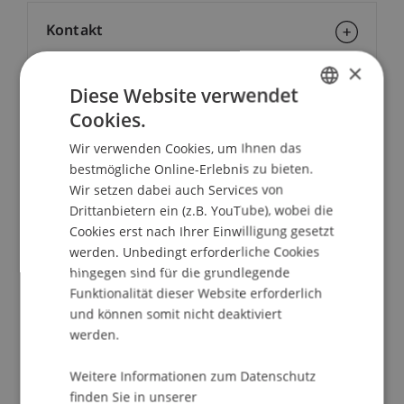
Kontakt
×
Diese Website verwendet
School/Professur:
Cookies.
GERMAN
Architektur
Wir verwenden Cookies, um Ihnen das
ENGLISH
bestmögliche Online-Erlebnis zu bieten.
Wie optimiere ich meine Photovoltaikanlage nach
Wir setzen dabei auch Services von
Ablauf der Einspeisevergütung?
Drittanbietern ein (z.B. YouTube), wobei die
Cookies erst nach Ihrer Einwilligung gesetzt
Inhalt
werden. Unbedingt erforderliche Cookies
> Batteriespeicher
hingegen sind für die grundlegende
> Eigenverbrauchsoptimierung (Smart Home)
Funktionalität dieser Website erforderlich
> Eigenverbrauchsgemeinschaften inkl. den
und können somit nicht deaktiviert
Möglichkeiten der Sektorkoppelung
werden.
> Besichtigung Hasler Solar AG Bendern (PV und
Weitere Informationen zum Datenschutz
Batteriespeicher)
finden Sie in unserer