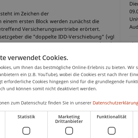
Die
09.
steht im Zeichen der
Uni
In einem ersten Block werden zunächst die
Aud
reffend Versicherungsvertriebe erörtert.
setzgeber die "doppelte IDD-Verschiebung" (vgl
IDD in nationales Recht musste nunmehr (erst)
selbst gilt rückwirkend ab dem 23. Februar 2018).
CHF
te verwendet Cookies.
r Ausführungsvorschriften (in Liechtenstein
Ver
kies, um Ihnen das bestmögliche Online-Erlebnis zu bieten. Wir 
ttlungsgesetz) muss spätestens ab dem 1.
Tag
anbietern ein (z.B. YouTube), wobei die Cookies erst nach Ihrer Ein
Vor
 erforderliche Cookies hingegen sind für die grundlegende Funkti
ele
ich und können somit nicht deaktiviert werden.
Februar 2018 geltenden Delegierten Verordnungen
ges
sichts- und Lenkungsanforderungen und den
Tag
onen zum Datenschutz finden Sie in unserer
Datenschutzerklärung
ukten (IBIP) näher besprochen.
die
n (dh in jeweils einem "Länderbericht") die
geb
Statistik
Marketing
Funktionalität
Drittanbieter
d Österreich rechtsvergleichend besprochen und
ten mit der IDD thematisiert.