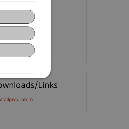
ontakt
l. Kff. Nadja Dobler
+423 265 11 98
E-Mail
ownloads/Links
etailprogramm