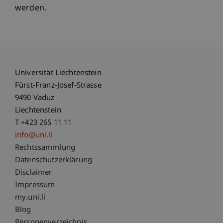
werden.
Universität Liechtenstein
Fürst-Franz-Josef-Strasse
9490 Vaduz
Liechtenstein
T +423 265 11 11
info@uni.li
Fußzeile Rechtliche Hinweise
Rechtssammlung
Datenschutzerklärung
Disclaimer
Impressum
Fußzeile Subdomain-Verzeichnis
my.uni.li
Blog
Personenverzeichnis