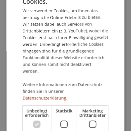
Cookies.
GERMAN
Wir verwenden Cookies, um Ihnen das
Unter Führung insbesondere der G7, G20, OECD
ENGLISH
bestmögliche Online-Erlebnis zu bieten.
und der EU hat die internationale und
Wir setzen dabei auch Services von
europäische Steuerpolitik zahlreiche
Drittanbietern ein (z.B. YouTube), wobei die
Steuerstandards in der Form von weitgehend
Cookies erst nach Ihrer Einwilligung gesetzt
verbindlichen Anforderungen an das nationale
werden. Unbedingt erforderliche Cookies
und internationale Steuerrecht entwickelt. Diese
hingegen sind für die grundlegende
betrafen bislang die bereits umgesetzte und
Funktionalität dieser Website erforderlich
angewendete Steuertransparenz, nunmehr
und können somit nicht deaktiviert
beinhalten sie aber auch umfassende Vorgaben,
werden.
welche insbesondere die Besteuerung
grenzüberschreitender Vermögensstrukturen
Weitere Informationen zum Datenschutz
finden Sie in unserer
und Unternehmen entscheidend verändern
Datenschutzerklärung.
werden.
Unbedingt
Statistik
Marketing
Bis Ende 2018 sind diese Anforderungen von
erforderlich
Drittanbieter
denjenigen Staaten umzusetzen, die dazu
aufgrund ihrer Mitgliedschaft in diesen