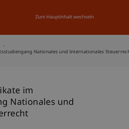
Forschung
Universität
Aktuelles
Zum Hauptinhalt wechseln
n
katsstudiengang Nationales und Internationales Steuerrec
fikate im
ang Nationales und
errecht