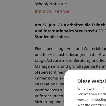
School/Professur:
Institut für Finance
Am 27. Juni 2018 erhalten die Teilne
und Internationales Steuerrecht 2017
Studienabschluss.
Eine lebenslange Aus- und Weiterbildun
um den Herausforderungen in der Prax
tätige Akteure in der Beratung und Be
Management sind grundlegende Kenntn
Steuerrecht heute unabdingbar und Sc
immer komplexer werdenden wirtschaf
Diese Websi
international tätiger Unternehmen sow
Wir verwenden Coo
Vermögensstrukturen in Finanzinstrum
Services von Dritt
Anforderungen an die Personen gestellt
werden. Unbedingt
Sicherung und Nachfolge von Vermögen
Website erforderl