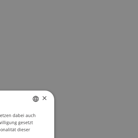
×
setzen dabei auch
GERMAN
willigung gesetzt
ENGLISH
onalität dieser