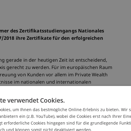
hmer des Zertifikatsstudiengangs Nationales
/2018 ihre Zertifikate für den erfolgreichen
g gerade in der heutigen Zeit ist entscheidend,
is gerecht zu werden. Für im europäischen Raum
treuung von Kunden vor allem im Private Wealth
isse im nationalen und internationalen
hlüsselkomponente für den Erfolg. Aufgrund der
tlichen Verflechtungen und Beziehungen
te verwendet Cookies.
ie von Privatpersonen, welche international über
kies, um Ihnen das bestmögliche Online-Erlebnis zu bieten. Wir 
ente investiert sind, werden hohe
anbietern ein (z.B. YouTube), wobei die Cookies erst nach Ihrer Ein
, die in der Beratung zur Strukturierung,
 erforderliche Cookies hingegen sind für die grundlegende Funkti
 aktiv sind.
ich und können somit nicht deaktiviert werden.