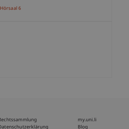
 Hörsaal 6
Fußzeile Rechtliche Hinweise
Fußzeile Su
Rechtssammlung
my.uni.li
Datenschutzerklärung
Blog