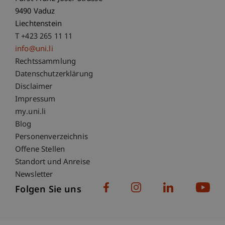
9490 Vaduz
Liechtenstein
T +423 265 11 11
info@uni.li
Fußzeile Rechtliche Hinweise
Rechtssammlung
Datenschutzerklärung
Disclaimer
Impressum
Fußzeile Subdomain-Verzeichnis
my.uni.li
Blog
Personenverzeichnis
Offene Stellen
Standort und Anreise
Newsletter
Folgen Sie uns