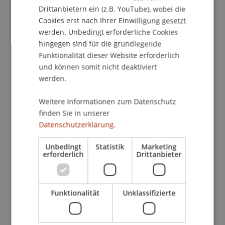
Updates wie Budget, Erlöse, etc:
Drittanbietern ein (z.B. YouTube), wobei die
Hierbei ist das Layout der eMail gleich, jedoch der
Cookies erst nach Ihrer Einwilligung gesetzt
Inhalt ändert sich periodisch. Der Kurs zeigt, wie
werden. Unbedingt erforderliche Cookies
hingegen sind für die grundlegende
ein Macro verwendet werden kann um
Funktionalität dieser Website erforderlich
standardisierte eMails zu versenden.
und können somit nicht deaktiviert
werden.
Starten von Macros per eMail:
Manche Macros sind sehr rechenintensiv und
Weitere Informationen zum Datenschutz
dauern dadurch sehr lange. Hinzu kommt, dass
finden Sie in unserer
Excel blockiert ist, wenn ein Macro ausgeführt
Datenschutzerklärung.
wird.
Unbedingt
Statistik
Marketing
erforderlich
Drittanbieter
Der Kurs zeigt, wie ein Macro per eMail gestartet
werden kann. So kann man beispielsweise auf der
Weg zur Arbeit an sich selbst eine eMail
Funktionalität
Unklassifizierte
schreiben, sodass bei Ankunft die Berechnungen
abgeschlossen sind.