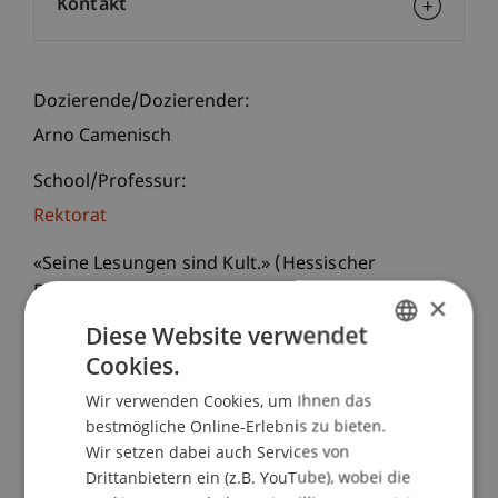
Kontakt
Dozierende/Dozierender:
Arno Camenisch
School/Professur:
Rektorat
«Seine Lesungen sind Kult.» (Hessischer
Rundfunk)
×
Der Bündner Autor und Performer Arno
Diese Website verwendet
Camenisch liest aus seinem neuesten Roman
Cookies.
GERMAN
«Der letzte Schnee» - ein frisches, witziges und
Wir verwenden Cookies, um Ihnen das
berührendes Buch über das Ende und das
ENGLISH
bestmögliche Online-Erlebnis zu bieten.
Verschwinden. Und mit der gleichen Originalität,
Wir setzen dabei auch Services von
mit der Camenisch seine Wort- und Bildersprache
Drittanbietern ein (z.B. YouTube), wobei die
kreiert, trägt er auch seine Texte vor - in seinem