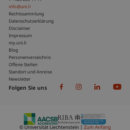
info@uni.li
Fußzeile Rechtliche Hinweise
Rechtssammlung
Datenschutzerklärung
Disclaimer
Impressum
Fußzeile Subdomain-Verzeichnis
my.uni.li
Blog
Personenverzeichnis
Offene Stellen
Standort und Anreise
Newsletter
Folgen Sie uns
© Universität Liechtenstein
Zum Anfang