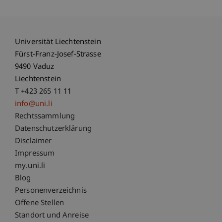
Universität Liechtenstein
Fürst-Franz-Josef-Strasse
9490 Vaduz
Liechtenstein
T +423 265 11 11
info@uni.li
Fußzeile Rechtliche Hinweise
Rechtssammlung
Datenschutzerklärung
Disclaimer
Impressum
Fußzeile Subdomain-Verzeichnis
my.uni.li
Blog
Personenverzeichnis
Offene Stellen
Standort und Anreise