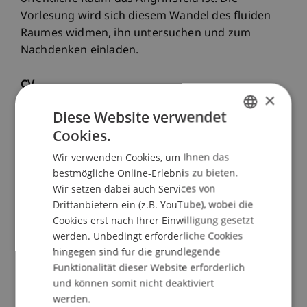
Vorlesung wird sich diesem Wandel des fluiden
Raumes widmen, ihn untersuchen und zum
Nachdenken einladen.
CV
×
Aglaée Degros ist Professorin und Vorsitzende
Diese Website verwendet
des Instituts für Urbanismus an der Technischen
Cookies.
Universität Graz. Aglaée wurde 1972 in Leuven
GERMAN
geboren und studierte Architektur in Brüssel,
Wir verwenden Cookies, um Ihnen das
ENGLISH
Karlsruhe und Tampere. Im Jahr 2001 gründete
bestmögliche Online-Erlebnis zu bieten.
sie das Artgineering-Büro in Rotterdam, welches
Wir setzen dabei auch Services von
Drittanbietern ein (z.B. YouTube), wobei die
sich der Verbesserung der Beziehungen zwischen
Cookies erst nach Ihrer Einwilligung gesetzt
Landschaft, Stadt und Infrastruktur widmet und
werden. Unbedingt erforderliche Cookies
2014 nach Brüssel umzog. Degros hatte
hingegen sind für die grundlegende
verschiedene Lehraufgaben inne und war
Funktionalität dieser Website erforderlich
Gastprofessorin an der Delft University of
und können somit nicht deaktiviert
Technology, der Rotterdam Academy of
werden.