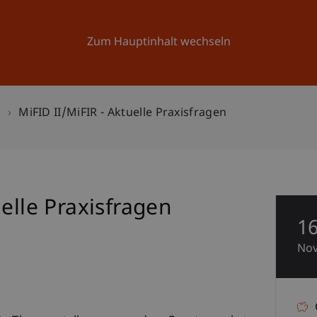
Forschung
Universität
Aktuelles
Zum Hauptinhalt wechseln
n
MiFID II/MiFIR - Aktuelle Praxisfragen
elle Praxisfragen
1
No