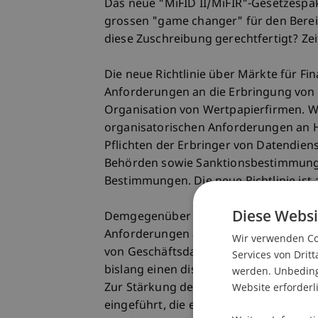
Das neue "MiFID II/MiFIR"-Gesetzespak
grossen "game changer" für den Bere
diese Zuschreibung gerechtfertigt? Zeit
Die neue Richtlinie über Märkte für Fin
Anforderungen an die Erbringung von 
Organisation von Wertpapierfirmen. Wei
organisatorischen Anforderungen an H
Pflichten der Erbringer von Datendien
Behörden sowie Sanktionsbestimmung
Bestimmungen. Die neue Richtlinie ist
Diese Websi
Demgegenüber werden in der Verordnu
Anforderungen an die Veröffentlichu
Wir verwenden Coo
von Geschäftsdaten an die zuständigen
Services von Dritt
bislang einen diskriminierungsfreien 
werden. Unbedingt
Website erforderl
Zur Stärkung der Transparenz auf de
eingeführt, die eine Verlagerung eines