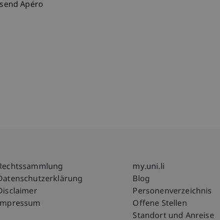
essend Apéro
Fußzeile Rechtliche Hinweise
Fußzeile Su
Rechtssammlung
my.uni.li
Datenschutzerklärung
Blog
Disclaimer
Personenverzeichnis
Impressum
Offene Stellen
Standort und Anreise