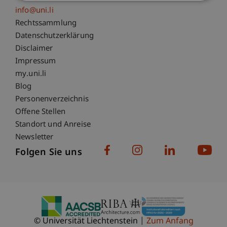
info@uni.li
Fußzeile Rechtliche Hinweise
Rechtssammlung
Datenschutzerklärung
Disclaimer
Impressum
Fußzeile Subdomain-Verzeichnis
my.uni.li
Blog
Personenverzeichnis
Offene Stellen
Standort und Anreise
Newsletter
Folgen Sie uns
© Universität Liechtenstein
Zum Anfang