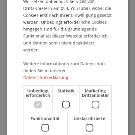
Wir setzen dabei auch Services von
Die IDD soll eine Verbesserung des
Drittanbietern ein (z.B. YouTube), wobei die
Verbraucherschutzes und eine
Cookies erst nach Ihrer Einwilligung gesetzt
Mindestharmonisierung des
werden. Unbedingt erforderliche Cookies
Versicherungsvertriebsrechts der Mitgliedstaaten
hingegen sind für die grundlegende
bewirken. Vergleichbar mit der MiFID II, die den
Funktionalität dieser Website erforderlich
Erwerb von Investmentprodukten regelt, soll nun
und können somit nicht deaktiviert
auch die IDD einheitliche Bedingungen für den
werden.
Erwerb von Versicherungen in der EU schaffen.
Im Gegensatz zur MiFID II, die eine maximale
Weitere Informationen zum Datenschutz
Harmonisierung der nationalen Bestimmungen
finden Sie in unserer
beabsichtigt, eröffnet die IDD den
Datenschutzerklärung.
Mitgliedstaaten bei der Umsetzung relativ
Unbedingt
Statistik
Marketing
weitgehende Gestaltungsspielräume. Obwohl die
erforderlich
Drittanbieter
IDD grundsätzlich weniger strenge Vorgaben als
die MiFID II (z.B. zur Zulässigkeit und Offenlegung
von Provisionen regelt) hat, sind die
Funktionalität
Unklassifizierte
Mitgliedstaaten frei, auch restriktivere
Vorschriften beizubehalten bzw. einzuführen. So