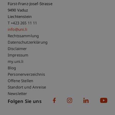
Fürst-Franz-Josef-Strasse
9490 Vaduz
Liechtenstein
T +423 265 11 11
info@uni.li
Fußzeile Rechtliche Hinweise
Rechtssammlung
Datenschutzerklärung
Disclaimer
Impressum
Fußzeile Subdomain-Verzeichnis
my.uni.li
Blog
Personenverzeichnis
Offene Stellen
Standort und Anreise
Newsletter
Folgen Sie uns