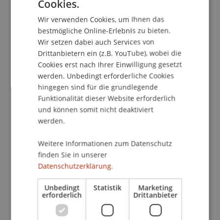
Cookies.
GERMAN
Kontakt
Wir verwenden Cookies, um Ihnen das
ENGLISH
bestmögliche Online-Erlebnis zu bieten.
Wir setzen dabei auch Services von
Drittanbietern ein (z.B. YouTube), wobei die
School/Professur:
Cookies erst nach Ihrer Einwilligung gesetzt
Institut für Finanzdienstleistungen
werden. Unbedingt erforderliche Cookies
hingegen sind für die grundlegende
Am 19. September 2017 startet erneut der
Funktionalität dieser Website erforderlich
Zertifikatsstudiengang Nationales und
und können somit nicht deaktiviert
Internationales Steuerrecht.
werden.
Weitere Informationen zum Datenschutz
Gerne bieten wir Ihnen die Möglichkeit, an
finden Sie in unserer
unserer Informationsveranstaltung Näheres über
Datenschutzerklärung.
den Studienplan, das Lehrkonzept und die
Studienzeiten zu erfahren.
Unbedingt
Statistik
Marketing
erforderlich
Drittanbieter
Weitere Informationen zum
Zertifikatsstudiengang Nationales und