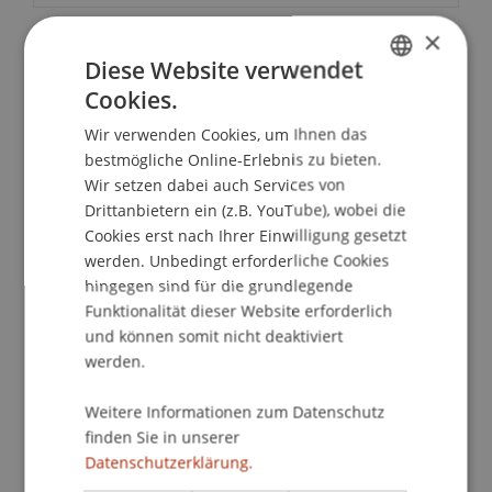
×
Diese Website verwendet
School/Professur:
Cookies.
International Office
GERMAN
Wir verwenden Cookies, um Ihnen das
ENGLISH
Das Jahr 2017 ist für das europäische Bildungs-
bestmögliche Online-Erlebnis zu bieten.
Jugend- und Sportprogramm und besonders für
Wir setzen dabei auch Services von
die Agentur für Internationale
Drittanbietern ein (z.B. YouTube), wobei die
Bildungsangelegenheiten ein Jubiläumsjahr. Das
Cookies erst nach Ihrer Einwilligung gesetzt
Programm Erasmus feiert sein 30-jähriges
werden. Unbedingt erforderliche Cookies
hingegen sind für die grundlegende
Jubiläum und die Agentur für Internationale
Funktionalität dieser Website erforderlich
Bildungsangelegenheiten (AIBA) ihr 10-jähriges
und können somit nicht deaktiviert
Bestehen.
werden.
Um der Erfolgsgeschichte der beiden Jubiläen
gebührend Rechnung zu tragen, werden wir
Weitere Informationen zum Datenschutz
diese vom 20.-24. Juni 2017 in der Spörryhalle in
finden Sie in unserer
Vaduz im Rahmen einer Ausstellung feiern. Es
Datenschutzerklärung.
wird eine beeindruckende Vielfalt der bislang