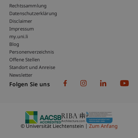
Fußzeile Rechtliche Hinweise
Rechtssammlung
Datenschutzerklärung
Disclaimer
Impressum
Fußzeile Subdomain-Verzeichnis
my.uni.li
Blog
Personenverzeichnis
Offene Stellen
Standort und Anreise
Newsletter
Folgen Sie uns
© Universität Liechtenstein
Zum Anfang