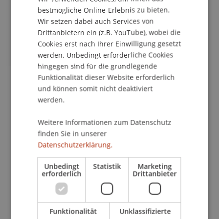
ENGLISH
Kontakt
bestmögliche Online-Erlebnis zu bieten.
Wir setzen dabei auch Services von
Drittanbietern ein (z.B. YouTube), wobei die
Cookies erst nach Ihrer Einwilligung gesetzt
School/Professur:
werden. Unbedingt erforderliche Cookies
Koordinationsstelle Alumni, kulturelle und
hingegen sind für die grundlegende
studentische Aktivitäten
Funktionalität dieser Website erforderlich
und können somit nicht deaktiviert
UNTERNEHMER
werden.
VOM START BIS ZIEL
Weitere Informationen zum Datenschutz
Spannende Vortrags- & Netzwerkreihe zum
finden Sie in unserer
Thema Unternehmertum von der Idee über den
Datenschutzerklärung.
Aufbau hin zum Wandel bis hin zum Austritt in
Kooperation der Jungen Wirtschaftskammer
Unbedingt
Statistik
Marketing
erforderlich
Drittanbieter
Liechtenstein Werdenberg und dem Verein Start
der Universität Liechtenstein.
Funktionalität
Unklassifizierte