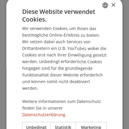
Kontakt
×
Diese Website verwendet
Cookies.
GERMAN
School/Professur:
Wir verwenden Cookies, um Ihnen das
ENGLISH
bestmögliche Online-Erlebnis zu bieten.
Institut für Finanzdienstleistungen
Wir setzen dabei auch Services von
Seit längerem werden verschiedene Initiativen
Drittanbietern ein (z.B. YouTube), wobei die
gesetzt, um der steigenden Bedeutung der
Cookies erst nach Ihrer Einwilligung gesetzt
werden. Unbedingt erforderliche Cookies
Digitalisierung der Finanzmärkte (etwa im Bereich
hingegen sind für die grundlegende
Fin-Techs, neue elektronische Geschäftsmodelle
Funktionalität dieser Website erforderlich
etc.) Rechnung zu tragen.
und können somit nicht deaktiviert
werden.
Die Veranstaltung bietet Gelegenheit zu einer
Momentaufnahme und die Chance zur
Weitere Informationen zum Datenschutz
Diskussion: Welche regulatorischen Schritte sind
finden Sie in unserer
in jüngerer Vergangenheit gesetzt worden;
Datenschutzerklärung.
welche Massnahmen werden gerade diskutiert?
Welche Herausforderungen stellen sich für den
Unbedingt
Statistik
Marketing