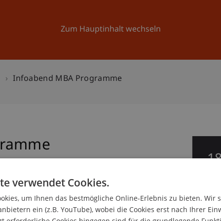
Forschung
Universität
Aktuelles
Zum Hauptinhalt wechseln
n
Infoabend MBA Programme
gramme
1
Ap
te verwendet Cookies.
e, Bank- und Finanzmanagement
kies, um Ihnen das bestmögliche Online-Erlebnis zu bieten. Wir 
anbietern ein (z.B. YouTube), wobei die Cookies erst nach Ihrer Ein
 erforderliche Cookies hingegen sind für die grundlegende Funkti