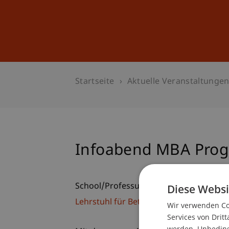
Studium
Weiterbildung
Startseite
Aktuelle Veranstaltunge
Infoabend MBA Pro
School/Professur:
Diese Websi
Lehrstuhl für Betriebswirtschaftslehr
Wir verwenden Coo
Services von Dritt
werden. Unbedingt