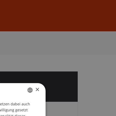
Anmelden
DE
EN
8
×
r
setzen dabei auch
GERMAN
willigung gesetzt
Zeit und Ort
ENGLISH
onalität dieser