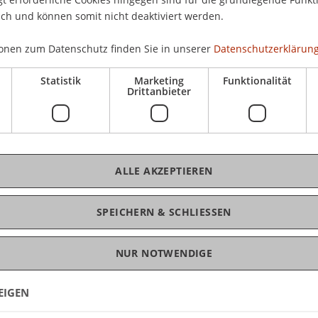
ngang MBA in Corporate Finance & Accounting
Die
ich und können somit nicht deaktiviert werden.
ang
MBA in Technologie & Innovation
begegnet
Uh
künftigen Herausforderungen von Unternehmen
Uni
onen zum Datenschutz finden Sie in unserer
Datenschutzerklärung
ten Kompetenzerweiterung.
Statistik
Marketing
Funktionalität
Drittanbieter
te Finance & Accounting
K
ogie & Innovation
Dr
ALLE AKZEPTIEREN
SPEICHERN & SCHLIESSEN
NUR NOTWENDIGE
EIGEN