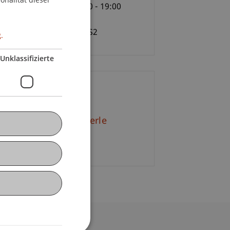
nstag, 18.04.2017, 17:30 - 19:00
r
versität Liechtenstein, S2
.
Unklassifizierte
ontakt
. Hendrik Peer Kimmerle
E-Mail