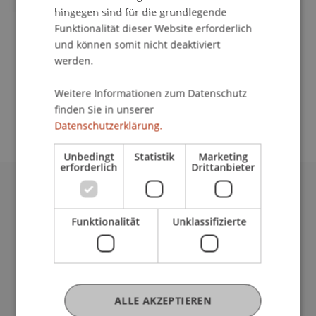
hingegen sind für die grundlegende
Kontakt
Funktionalität dieser Website erforderlich
und können somit nicht deaktiviert
werden.
School/Professur:
Weitere Informationen zum Datenschutz
An-Institut KMU Zentrum
finden Sie in unserer
Datenschutzerklärung.
Unbedingt
Statistik
Marketing
erforderlich
Drittanbieter
Universität Liechtenstein
Fürst-Franz-Josef-Strasse
Funktionalität
Unklassifizierte
9490 Vaduz
Liechtenstein
T +423 265 11 11
info@uni.li
ALLE AKZEPTIEREN
Fußzeile Rechtliche Hinweise
Rechtssammlung