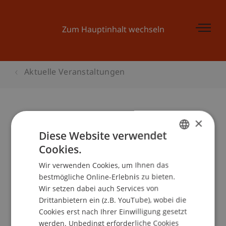
Zum Hauptinhalt wechseln
Aktuelle Veranstaltungen
×
Launch Pad 4: Finanzplanung II -
Diese Website verwendet
Erfolgsrechnung,
Cookies.
GERMAN
Liquiditätsplanung
Wir verwenden Cookies, um Ihnen das
ENGLISH
bestmögliche Online-Erlebnis zu bieten.
Wir setzen dabei auch Services von
Drittanbietern ein (z.B. YouTube), wobei die
Veranstaltungsdetails
Cookies erst nach Ihrer Einwilligung gesetzt
werden. Unbedingt erforderliche Cookies