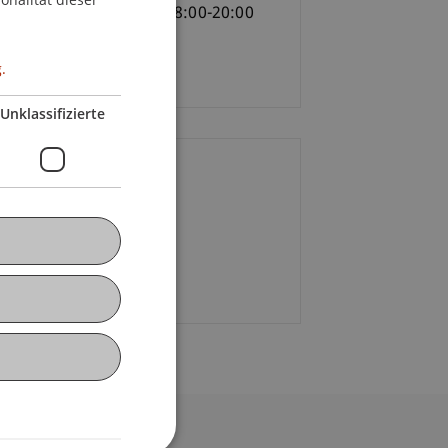
nstag, 07. März 2017, 18:00-20:00
r
versität Liechtenstein
.
Unklassifizierte
ontakt
omas
Moll
MBA
+41 71 599 24 56