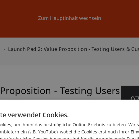
Forschung
Universität
Aktuelles
Zum Hauptinhalt wechseln
n
Launch Pad 2: Value Proposition - Testing Users & C
Proposition - Testing Users
0
Mä
te verwendet Cookies.
kies, um Ihnen das bestmögliche Online-Erlebnis zu bieten. Wir 
anbietern ein (z.B. YouTube), wobei die Cookies erst nach Ihrer Ein
 erforderliche Cookies hingegen sind für die grundlegende Funkti