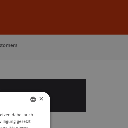
Anmelden
DE
EN
ustomers
7
×
r
setzen dabei auch
GERMAN
willigung gesetzt
Zeit und Ort
ENGLISH
onalität dieser