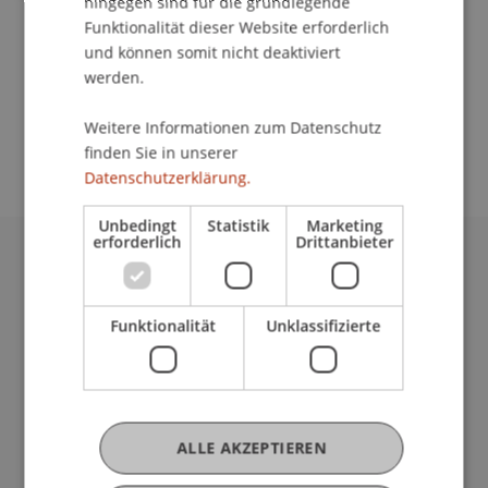
hingegen sind für die grundlegende
Kontakt
Funktionalität dieser Website erforderlich
und können somit nicht deaktiviert
werden.
School/Professur:
Weitere Informationen zum Datenschutz
An-Institut KMU Zentrum
finden Sie in unserer
Datenschutzerklärung.
Unbedingt
Statistik
Marketing
erforderlich
Drittanbieter
Universität Liechtenstein
Fürst-Franz-Josef-Strasse
Funktionalität
Unklassifizierte
9490 Vaduz
Liechtenstein
T +423 265 11 11
info@uni.li
Fußzeile Rechtliche Hinweise
Rechtssammlung
ALLE AKZEPTIEREN
Datenschutzerklärung