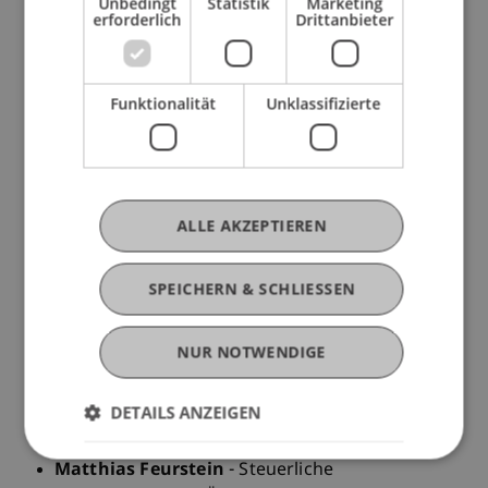
Unbedingt
Statistik
Marketing
Award - IMT Award for outstanding academic
erforderlich
Drittanbieter
achievements
Prof. Dr. Martin Wenz, Universität Liechtenstein,
Vaduz
Funktionalität
Unklassifizierte
Dr. Erek Nuener, LL.M., RA, IMT Financial Advisors
AG, Vaduz
17.30 Uhr
Preisverleihung und Laudationes
ALLE AKZEPTIEREN
Prof. Dr. Martin Wenz, Universität Liechtenstein,
Vaduz
SPEICHERN & SCHLIESSEN
Dr. Erek Nuener, LL.M., RA, IMT Financial Advisors
AG, Vaduz
NUR NOTWENDIGE
18.00 Uhr
DETAILS ANZEIGEN
Präsentation der prämierten Thesen durch die
Preisträger
Matthias Feurstein
- Steuerliche