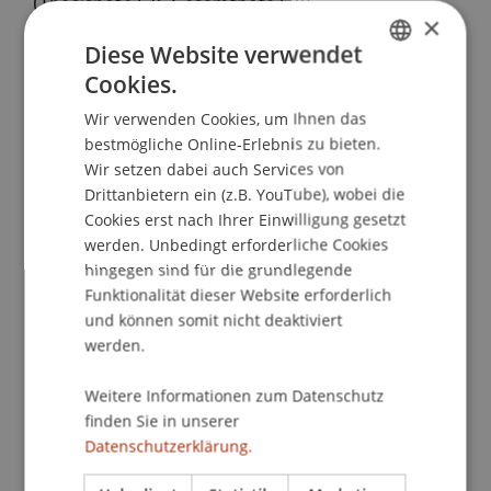
(Thesisnote 6.0, Gesamtnote 5.8).
×
Diese Website verwendet
Mit diesem Wettbewerb unterstützt die
IMT
Cookies.
Group
die Bestrebungen des Lehrstuhls die
GERMAN
Forschenden und Studierenden zu
Wir verwenden Cookies, um Ihnen das
ENGLISH
hervorragenden wissenschaftlichen und
bestmögliche Online-Erlebnis zu bieten.
Wir setzen dabei auch Services von
herausragenden praxisrelevanten Leistungen mit
Drittanbietern ein (z.B. YouTube), wobei die
starkem Liechtensteinbezug anzuspornen.
Cookies erst nach Ihrer Einwilligung gesetzt
werden. Unbedingt erforderliche Cookies
Programm
hingegen sind für die grundlegende
Funktionalität dieser Website erforderlich
17.00 Uhr
und können somit nicht deaktiviert
Begrüssung
werden.
Perspektiven des nationalen und
internationalen Steuerrechts für den
Weitere Informationen zum Datenschutz
Wirtschaftsstandort und Finanzplatz
finden Sie in unserer
Liechtenstein
Datenschutzerklärung.
Vorstellung und Hintergründe: Tax Excellence