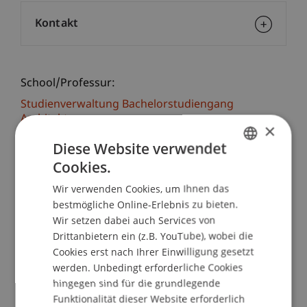
Kontakt
School/Professur:
Studienverwaltung Bachelorstudiengang
Architektur
×
Diese Website verwendet
Vor der Sanierung öffentlicher Bauten steht oft
Cookies.
ein längerer Prozess der Entscheidungsfindung:
GERMAN
Welche Massnahmen sind angemessen und
Wir verwenden Cookies, um Ihnen das
ENGLISH
notwendig?
bestmögliche Online-Erlebnis zu bieten.
Wir setzen dabei auch Services von
Zustandsanalyse und Bedarfsanalyse
Drittanbietern ein (z.B. YouTube), wobei die
Kostenplanung und Kostenmanagement
Cookies erst nach Ihrer Einwilligung gesetzt
werden. Unbedingt erforderliche Cookies
Machbarkeitsstudie
hingegen sind für die grundlegende
Ausführungskonzept
Funktionalität dieser Website erforderlich
Führung durch die Gebaude