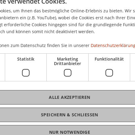
te verwendet Cookies.
 über geopolitische Themen sprechen? Einen
Mon
gaben fragen? Oder erfahren, was die grösste
kies, um Ihnen das bestmögliche Online-Erlebnis zu bieten. Wir 
Uh
elt aktuell bewegt?
anbietern ein (z.B. YouTube), wobei die Cookies erst nach Ihrer Ein
Aud
 erforderliche Cookies hingegen sind für die grundlegende Funkti
ich und können somit nicht deaktiviert werden.
h Liechtenstein:
onen zum Datenschutz finden Sie in unserer
Datenschutzerklärung
tionen»
K
 Liechtenstein
Statistik
Marketing
Funktionalität
Drittanbieter
r
wird zu diesem Anlass einen Blick hinter die
Ve
ber aktuelle Themen Liechtensteins berichten
n.
ried Marxer, Direktor des Liechtenstein Institut
,
ALLE AKZEPTIEREN
Gr
)
SPEICHERN & SCHLIESSEN
ldung bitte mittels Anmeldeformular oder in der
NUR NOTWENDIGE