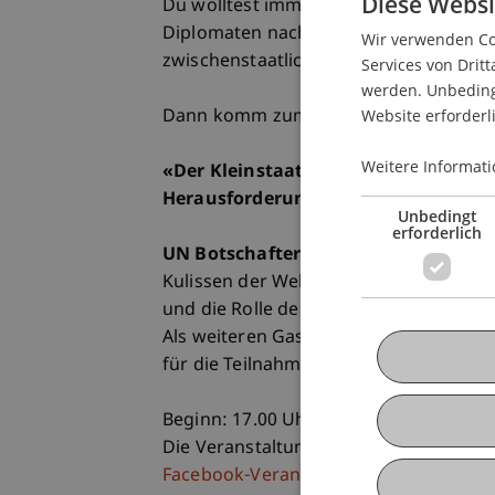
Diese Websi
Du wolltest immer schon mit Experten
Diplomaten nach seinen täglichen Auf
Wir verwenden Coo
zwischenstaatliche Organisation der W
Services von Dritt
werden. Unbedingt
Website erforderl
Dann komm zum Event des Club Alpbac
Weitere Informati
«Der Kleinstaat in den Vereinten Na
Herausforderungen und Chancen für
Unbedingt
erforderlich
UN Botschafter Christian Wenawese
Kulissen der Weltbühne ermöglichen, ü
und die Rolle der Kleinstaaten erläuter
Als weiteren Gast konnten wir
Dr. Wilf
für die Teilnahme gewinnen.
Beginn: 17.00 Uhr (Apéro im Anschluss
Die Veranstaltung ist öffentlich, Anme
Facebook-Veranstaltung
.