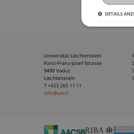
DETAILS ANZ
Universität Liechtenstein
Fürst-Franz-Josef-Strasse
9490 Vaduz
Liechtenstein
T +423 265 11 11
info@uni.li