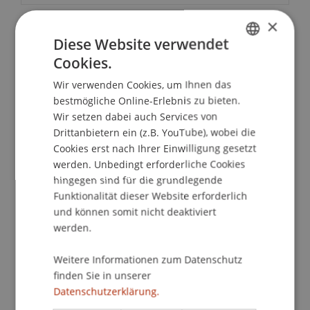
×
Diese Website verwendet
School/Professur:
Cookies.
Architektur
GERMAN
Wir verwenden Cookies, um Ihnen das
ENGLISH
Vollelektrische PKW in Theorie und Praxis
bestmögliche Online-Erlebnis zu bieten.
Aktuelle Elektrofahrzeuge am Markt, Kosten
Wir setzen dabei auch Services von
Batterietechnik
Drittanbietern ein (z.B. YouTube), wobei die
Ladetechnik, Verfügbarkeit
Cookies erst nach Ihrer Einwilligung gesetzt
Betriebskosten und Vergleiche
werden. Unbedingt erforderliche Cookies
hingegen sind für die grundlegende
Ökologische Performance
Funktionalität dieser Website erforderlich
Zukunftsperspektiven und Prognosen
und können somit nicht deaktiviert
werden.
Referenten
Martin Beck, Leiter PV/alternative Energie, LKW
Weitere Informationen zum Datenschutz
Liechtenstein Kraftwerke, Schaan
finden Sie in unserer
Philipp Osterle MSc, Energieeffizienz und
Datenschutzerklärung.
Alternativenergien, Illwerke VKW, Bregenz