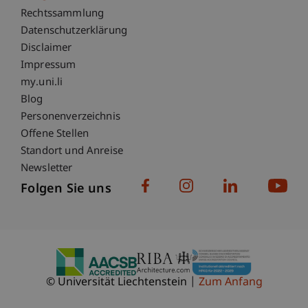
Fußzeile Rechtliche Hinweise
Rechtssammlung
Datenschutzerklärung
Disclaimer
Impressum
Fußzeile Subdomain-Verzeichnis
my.uni.li
Blog
Personenverzeichnis
Offene Stellen
Standort und Anreise
Newsletter
Folgen Sie uns
© Universität Liechtenstein
Zum Anfang