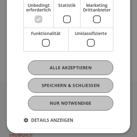
Unbedingt
Statistik
Marketing
erforderlich
Drittanbieter
Anmeldung
bis Montag, 03. Oktober 2016 an
info@ecowerkstatt.li
oder Tel. +423 232 74 03
Funktionalität
Unklassifizierte
(WallyFrommelt)
Organisation
Verein ecowerkstatt, Bernhard Gasser, MSc
ALLE AKZEPTIEREN
SPEICHERN & SCHLIESSEN
Universität Liechtenstein
NUR NOTWENDIGE
Fürst-Franz-Josef-Strasse
9490 Vaduz
DETAILS ANZEIGEN
Liechtenstein
T +423 265 11 11
info@uni.li