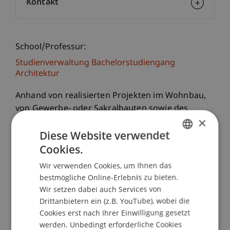
Kontakt
School/Professur:
Studienverwaltung Bachelorstudiengang
Architektur
Anhand von realisierten Projekten im Wohnbau,
von Gewerbe- oder Sakralbauten sowie des
×
öffentlichen Raumes, erhalten die Teilnehmer
Diese Website verwendet
Einblick über die verschiedenen Techniken des
Cookies.
Lehmbaus und dessen Gestaltungs- und
GERMAN
Einsatzmöglichkeiten.
Wir verwenden Cookies, um Ihnen das
ENGLISH
bestmögliche Online-Erlebnis zu bieten.
Referent
Wir setzen dabei auch Services von
Martin Rauch
, Lehm Ton Erde, Schlins
Drittanbietern ein (z.B. YouTube), wobei die
Keramiker, Ofenbauer und Bildhauer. Durch die
Cookies erst nach Ihrer Einwilligung gesetzt
Erfahrung in Afrika als Entwicklungshelfer mit der
werden. Unbedingt erforderliche Cookies