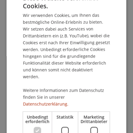
Cookies.
nunmehr zu der zweiten Liechtensteinischen IPR-
GERMAN
Konferenz einzuladen. Prominente Referenten
Wir verwenden Cookies, um Ihnen das
ENGLISH
aus dem In- und Ausland sowie aus Praxis und
bestmögliche Online-Erlebnis zu bieten.
Wissenschaft werden das Liechtensteinische IPR
Wir setzen dabei auch Services von
auf seine Praxistauglichkeit und seine
Drittanbietern ein (z.B. YouTube), wobei die
Vereinbarkeit mit anderen Kollisionsrechten hin
Cookies erst nach Ihrer Einwilligung gesetzt
werden. Unbedingt erforderliche Cookies
untersuchen.
hingegen sind für die grundlegende
Funktionalität dieser Website erforderlich
Zunächst widmen sich Dr. Hammermann
und können somit nicht deaktiviert
(Liechtensteinisches Handelsregister), Prof.
werden.
Eckert (Universität Innsbruck) und Prof. Schurr
(Universität Liechtenstein) dem Gesellschafts-,
Weitere Informationen zum Datenschutz
Vertrags- und Insolvenzrecht. Im Mittelpunkt
finden Sie in unserer
steht dabei die Tauglichkeit des IPRG für
Datenschutzerklärung.
Liechtenstein in seiner Funktion als Registersitz
für zahlreiche Rechtsträger, insbesondere
Unbedingt
Statistik
Marketing
erforderlich
Drittanbieter
Gesellschaften, Stiftungen, Trusts und Anstalten.