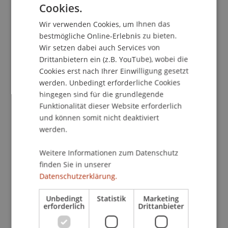
Kontakt
Cookies.
GERMAN
Wir verwenden Cookies, um Ihnen das
ENGLISH
bestmögliche Online-Erlebnis zu bieten.
School/Professur:
Wir setzen dabei auch Services von
Drittanbietern ein (z.B. YouTube), wobei die
Studienverwaltung Bachelorstudiengang
Cookies erst nach Ihrer Einwilligung gesetzt
Architektur
werden. Unbedingt erforderliche Cookies
hingegen sind für die grundlegende
Sonam Wangchuk is one of the most fascinating
Funktionalität dieser Website erforderlich
and advanced developers of projects with nature.
und können somit nicht deaktiviert
He is researching and producing new energy
werden.
systems, passive houses, irrigation systems and
Ice Stupas which let glacier grow again.
Weitere Informationen zum Datenschutz
finden Sie in unserer
In connection with the final-round presentation
Datenschutzerklärung.
for the Rolex Award for Enterprise - to select the
10 winners (out of total 2322 applications!),
Unbedingt
Statistik
Marketing
erforderlich
Drittanbieter
Sonam Wangchuk will hold 1 additional lecture in
Europe. That`s a great honour for us and a