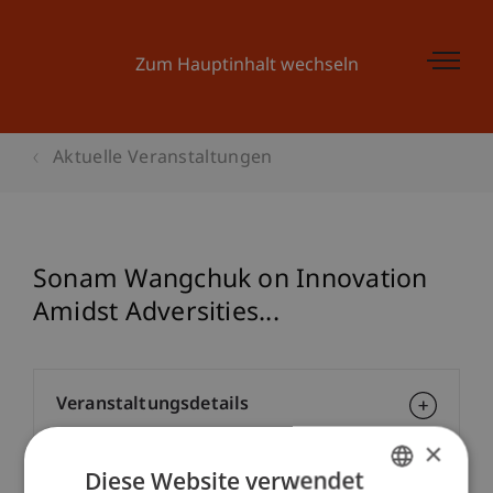
Zum Hauptinhalt wechseln
Aktuelle Veranstaltungen
Sonam Wangchuk on Innovation
Amidst Adversities...
Veranstaltungsdetails
×
Diese Website verwendet